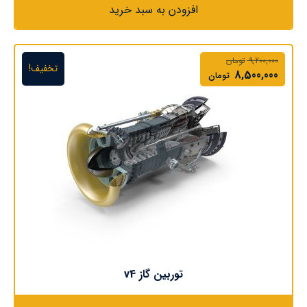
افزودن به سبد خرید
9,200,000
تومان
تخفیف!
8,500,000
تومان
توربین گاز v4