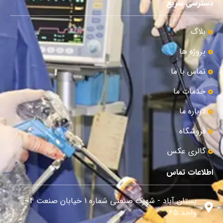
دسترسی سریع
بلاگ
پروژه ها
تماس با ما
خدمات ما
درباره ما
فروشگاه
گالری عکس
اطلاعات تماس
بستان آباد - شهرک صنعتی شماره 1 خیابان صنعت 4 -
واحد 65