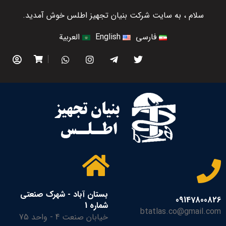
سلام ، به سایت شرکت بنیان تجهیز اطلس خوش آمدید.
فارسی
English
العربية
بستان آباد - شهرک صنعتی
09147800826
شماره 1
btatlas.co@gmail.com
خیابان صنعت 4 - واحد 75